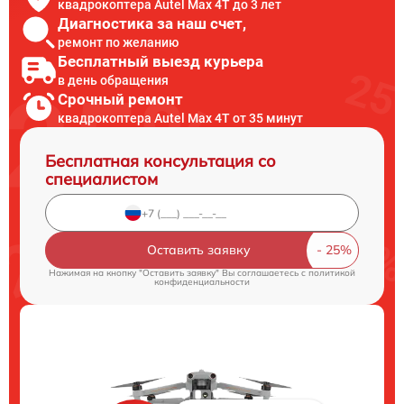
квадрокоптера Autel Max 4T до 3 лет
Диагностика за наш счет,
ремонт по желанию
Бесплатный выезд курьера
в день обращения
Срочный ремонт
квадрокоптера Autel Max 4T от 35 минут
Бесплатная консультация со
специалистом
Оставить заявку
Нажимая на кнопку "Оставить заявку" Вы соглашаетесь c
политикой
конфиденциальности