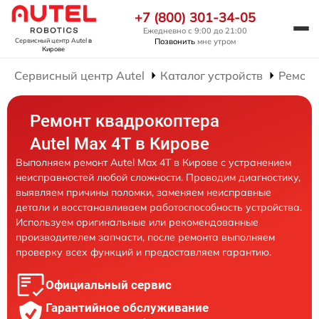
+7 (800) 301-34-05
Ежедневно с 9:00 до 21:00
Позвонить
мне утром
Сервисный центр Autel
в
Кирове
Сервисный центр Autel
Каталог устройств
Ремонт
Ремонт квадрокоптера
Autel Max 4T в Кирове
Выполняем ремонт Autel Max 4T в Кирове с устранением
неисправностей любой сложности. Проводим диагностику,
выявляем причины поломки, заменяем неисправные
детали и восстанавливаем работоспособность устройства.
Используем оригинальные или рекомендованные
производителем запчасти, после ремонта выполняем
проверку всех функций и предоставляем гарантию.
Официальный сервис
Гарантийное обслуживание