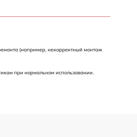
1500 р
1600 р
1600 р
 ремонта (например, некорректный монтаж
1000 р
стикам при нормальном использовании.
800 р
1000 р