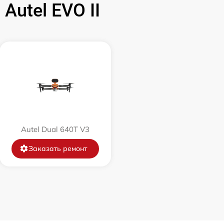
utel EVO II
Autel Dual 640T V3
Заказать ремонт