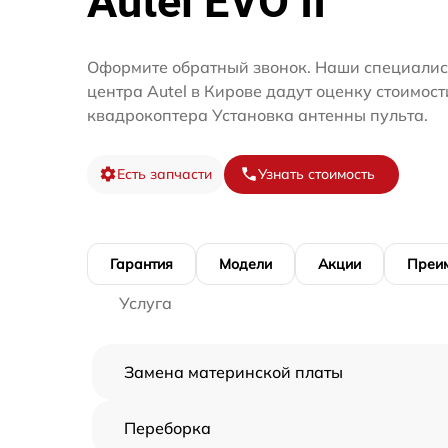
Autel EVO II
Оформите обратный звонок. Наши специалис
центра Autel в Кирове дадут оценку стоимос
квадрокоптера Установка антенны пульта.
Есть запчасти
Узнать стоимость
Гарантия
Модели
Акции
Преи
Услуга
Замена материнской платы
Переборка