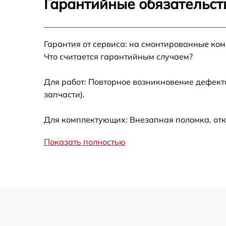
Гарантийные обязательст
Замена GPS-модуля
Гарантия от сервиса: на смонтированные ко
Замена корпуса
Что считается гарантийным случаем?
Замена аккумулятора
Для работ: Повторное возникновение дефект
запчасти).
Настройка шифрования Wi-Fi
Для комплектующих: Внезапная поломка, отк
Прошивка
Показать полностью
Установка антенны пульта