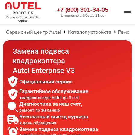
+7 (800) 301-34-05
Ежедневно с 9:00 до 21:00
Сервисный центр Autel
в
Кирове
Сервисный центр Autel
Каталог устройств
Ремонт
Замена подвеса
квадрокоптера
Autel Enterprise V3
Официальный сервис
Гарантийное обслуживание
квадрокоптера Autel до 3 лет
Диагностика за наш счет,
ремонт по желанию
Бесплатный выезд курьера
в день обращения
Замена подвеса квадрокоптера