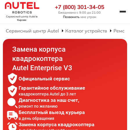
+7 (800) 301-34-05
Ежедневно с 9:00 до 21:00
Позвонить
мне утром
Сервисный центр Autel
в
Кирове
Сервисный центр Autel
Каталог устройств
Ремонт
Замена корпуса
квадрокоптера
Autel Enterprise V3
Официальный сервис
Гарантийное обслуживание
квадрокоптера Autel до 3 лет
Диагностика за наш счет,
ремонт по желанию
Бесплатный выезд курьера
в день обращения
Замена корпуса квадрокоптера