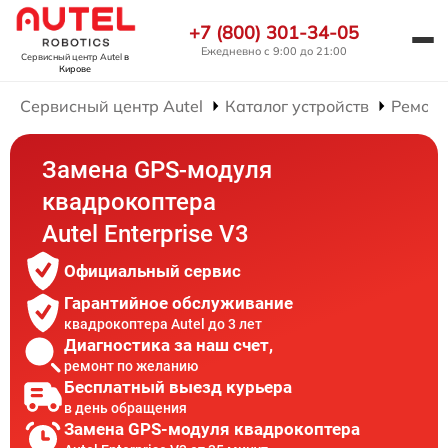
+7 (800) 301-34-05
Ежедневно с 9:00 до 21:00
Сервисный центр Autel
в
Кирове
Сервисный центр Autel
Каталог устройств
Ремонт
Замена GPS-модуля
квадрокоптера
Autel Enterprise V3
Официальный сервис
Гарантийное обслуживание
квадрокоптера Autel до 3 лет
Диагностика за наш счет,
ремонт по желанию
Бесплатный выезд курьера
в день обращения
Замена GPS-модуля квадрокоптера