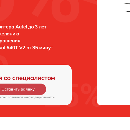
птера Autel до 3 лет
 желанию
бращения
ual 640T V2 от 35 минут
я со специалистом
Оставить заявку
есь c
политикой конфиденциальности