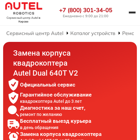
+7 (800) 301-34-05
Ежедневно с 9:00 до 21:00
Сервисный центр Autel
в
Кирове
Сервисный центр Autel
Каталог устройств
Ремонт
Замена корпуса
квадрокоптера
Autel Dual 640T V2
Официальный сервис
Гарантийное обслуживание
квадрокоптера Autel до 3 лет
Диагностика за наш счет,
ремонт по желанию
Бесплатный выезд курьера
в день обращения
Замена корпуса квадрокоптера