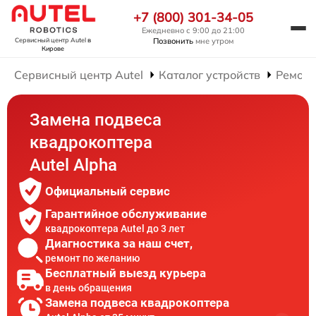
+7 (800) 301-34-05
Ежедневно с 9:00 до 21:00
Позвонить
мне утром
Сервисный центр Autel
в
Кирове
Сервисный центр Autel
Каталог устройств
Ремонт
Замена подвеса
квадрокоптера
Autel Alpha
Официальный сервис
Гарантийное обслуживание
квадрокоптера Autel до 3 лет
Диагностика за наш счет,
ремонт по желанию
Бесплатный выезд курьера
в день обращения
Замена подвеса квадрокоптера